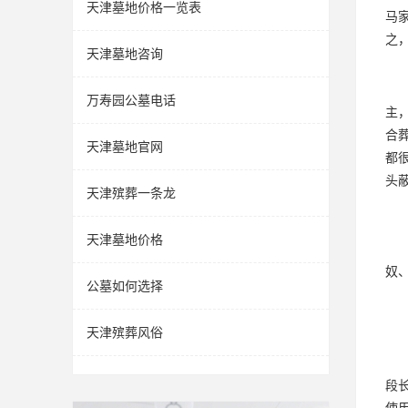
天津墓地价格一览表
马
之
天津墓地咨询
万寿园公墓电话
主
合
天津墓地官网
都
头
天津殡葬一条龙
天津墓地价格
奴
公墓如何选择
天津殡葬风俗
段