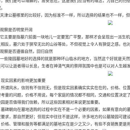
方，我们是可以理解的，居安思危，这是我们应当有的理念，为自己的归
呢。
天津公墓哪里的比较好，因为标准不一样，所以选择的结果也不一样，但
观察是否明堂开阔
它主要是指墓穴前面一块地儿一定要宽广平整，那样才会呈现出一派生机
之相反，墓穴处于狭窄无比的山谷等处，不但视觉上令人有狭促之感，也
观察是否遵循自然，回归自然
一些陵园墓地好的选择的就是那种环山临水的地方，当然这个好就是天然
是可以让逝者得以长息，生者在神清气爽的祭拜氛围中也是可以对人生越
现实因素的影响更加重要
所谓风水，信则有不信则无，但是现实因素确实实实在在的，价格、位
要考量的问题，价格不用说，每个家庭的情况都不相同，交通和位置决定
陵园是否值得我们信赖，所以这些因素相对来说更加重要。
墓碑朝向在墓地选购的过程中实在不是一个必要的因素，如果有意向的
足要求，那自然更好；但现实中往往不是这样，许多地方的公墓陵园可建
、价格、管理和服务等都满足的墓地实在是少之又少，有些不良销售更是