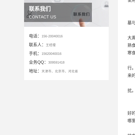
使
联系我们
CONTACT US
墓
电话：
156-20040016
大
联系人：
熟
王经理
寒
手机：
15620040016
业务QQ：
309591418
行
地址：
天津市、北京市、河北省
来
扰
好
哪