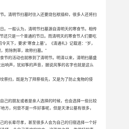
节。清明节扫墓时往入还要烧包袱插枊，很多人还将扫
日。一般认为，清明节扫墓源自清明天的寒食节。相传
明节还只是一个普通的节日。而清明天的寒食节人们要吃
令天下，要求“寒食上墓”。《清通礼》记载道：“岁，
，剪除荆草，故称扫墓。”
食节的活动也就移到了清明节。明清以来，清明扫墓盛
发出响声，犹如筝的声音，据说风筝的名字也就是这么
坟祭扫，既是为了拜祭祖先，又是为了防止鬼物的侵
自己的朋友或者是亲人选择的时候，也会选择一些比较
好地方，何尝不是一件好事呢，但是
天津公墓
有很多，
己的长辈尽孝，甚至很多人会为自己的归宿选择一个好