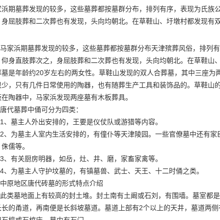
家浜期墓葬发现的较多，这些墓葬都按墓群分布，排列有序，表现为氏族
，身屈肢葬和二次葬也有发现，头向均朝北。在草鞋山、圩墩村都发现有
马家浜期墓葬发现的较多，这些墓葬都按墓群分布
天津殡葬风俗
，排列有
，仰身直肢葬次之，身屈肢葬和二次葬也有发现，头向均朝北。在草鞋山
葬墓是年龄约20岁左右的两女性。草鞋山发现的双人合葬墓，其中三座为
很少，只有几件日常使用的陶器，也有随葬生产工具和装饰品的。草鞋山
蔽在陶器中，马家浜发现两座墓有木板葬具。
唐代墓葬中俑可分为四类：
1、墓主人外出安排的，王要是仪仗队或游猎等内容。
2、为墓主人室内生活安排的，有僮仆等
天津陵园
。一些官僚墓中还有家
、侏儒等。
3、有关厨房明器，如岳，灶、井、磨，家畜家禽等。
4、为墓主人守护坟墓的，有镇墓兽、武士、天王、十二时俑之类。
中原地区唐代砖墓的形式特点介绍
此类墓地面上有较高的封土堆。封土南有土阚或石刘，有围墙。墓室都是
长长的甬道，再南便是长斜坡墓道。墓道上部有2个以上的天井，墓道两侧