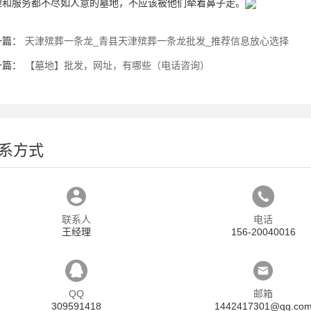
理和服务都不尽如人意的墓地，不应该被他们牵着鼻子走。
一篇：
天津殡葬一条龙_青县天津殡葬一条龙批发_推荐信息放心选择
一篇：
【墓地】批发，网址，有哪些（电话咨询）
系方式
联系人
电话
王经理
156-20040016
QQ
邮箱
309591418
1442417301@qq.co