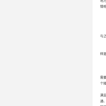
地
情
与
样
需
个
满
通