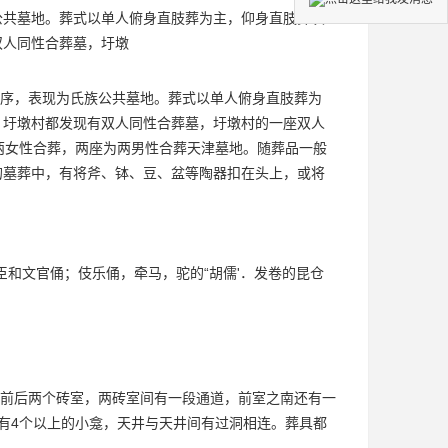
公共墓地。葬式以单人俯身直肢葬为主，仰身直肢葬次
双人同性合葬墓，圩墩
序，表现为氏族公共墓地。葬式以单人俯身直肢葬为
、圩墩村都发现有双人同性合葬墓，圩墩村的一座双人
两女性合葬，两座为两男性合葬
天津墓地
。随葬品一般
的墓葬中，有将斧、钵、豆、盆等陶器扣在头上，或将
臣和文官俑；伎乐俑，牵马，驼的“胡儒'．发卷的昆仓
前后两个砖室，两砖室间有一段通道，前室之南还有一
有4个以上的小龛，天井与天井间有过洞相连。葬具都