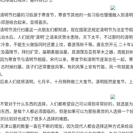
用石椁或石棺床，墓内有石门。
清明节扫墓的习俗源于寒食节，寒食节其他的一些习俗也慢慢融入到清明
与郊游结合起来，显得喜庆。
清明节流行扫墓这一点朋友们都知道，现在国家还规定清明节为法定节假
禹治水后，人们就用“清明”之语来庆贺水患除，天下太平，不过那时的清
食冷食，不能生火做饭同时还要上坟，春游荡秋千等。唐玄宗开元 二十年诏
食及霜降节，拜扫扩茔，届期素服诣墓，其酒馔及芟剪草木之器，周胝封树
因为寒食节与清明节相接，宋代以来，寒食节和清明节逐渐合在一起，寒
。古时候扫墓，孩子们还常要放风筝。有的风筝上安有竹笛，风一吹就能
的。
后来人们就将清明，七月半，十月朔称做三大鬼节。清明既然是鬼节，上
。
不管对于什么东西的选择，人们都希望自己可以得到非常好的，就选是为
的东西，是每个人都必须面临的，但是如果可以为那些离世的人选择一个
里的比较好也成为了很多人选择的难题。
天津公墓的数量一直在不断的增加，因为现代人都会选择这种方式来给自