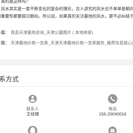
，真的是这样吗？
风水其实是一套不断变化的复杂的理论，古人讲究的风水也不单单是朝
的重要性都要超过朝向，所以说，如果真的关注墓地的风水，更不必纠结
一篇：
青县天津墓地咨询_天津公墓图片 ( 本地商家)
一篇：
天津墓地价格一览表_天津天津墓地价格一览表服务_推荐信息放心
系方式
联系人
电话
王经理
156-20040016