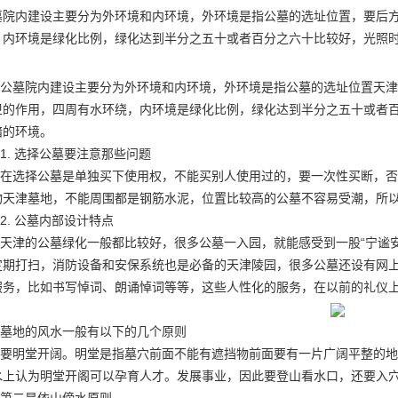
墓院内建设主要分为外环境和内环境，外环境是指公墓的选址位置，要后
，内环境是绿化比例，绿化达到半分之五十或者百分之六十比较好，光照
公墓院内建设主要分为外环境和内环境，外环境是指公墓的选址位置
天津
卫的作用，四周有水环绕，内环境是绿化比例，绿化达到半分之五十或者
暗的环境。
1. 选择公墓要注意那些问题
在选择公墓是单独买下使用权，不能买别人使用过的，要一次性买断，否
物
天津墓地
，不能周围都是钢筋水泥，位置比较高的公墓不容易受潮，所
2. 公墓内部设计特点
天津的公墓绿化一般都比较好，很多公墓一入园，就能感受到一股“宁谧
定期打扫，消防设备和安保系统也是必备的
天津陵园
，很多公墓还设有网
服务，比如书写悼词、朗诵悼词等等，这些人性化的服务，在以前的礼仪
墓地的风水一般有以下的几个原则
要明堂开阔。明堂是指墓穴前面不能有遮挡物前面要有一片广阔平整的地
水上认为明堂开阁可以孕育人才。发展事业，因此要登山看水口，还要入