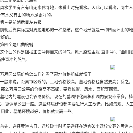
第二是依山傍水原则
风水学里有言有山无水休寻地，未看山时先看水。因此可以看出，同主人
择有水又有山的地方是更好的。
第三是前朝后靠左右报
前朝后靠实际是对周边地形的一种总结，这个地形就是一种四面环山的地
较好的。
第四个是屈曲蜿蜒
这个曲的作是阻挡正面冲撞而来的煞气，风水原理主张“直则冲”、“曲则
挡住直冲的煞气.
万寿园公墓价格怎么样？看了墓地价格组成就懂了
一般来说，距离市区近的，土地价格较高，墓地价格也自然要高；反之，
。那么万寿园公墓的价格高不高呢，要看位置、风水、面积等因素。
墓地内的建设也会影响价格，现在的墓园绿化面积和园内景观非常多，植
化、更像是公园一般。这些环境建设都需要进行人工改造，比如景观、人
。因此，墓地环境越好，价格就会高一些。
首先，选择黄道吉日，迁坟破土时间要选择在适宜破土迁坟安葬的黄道吉