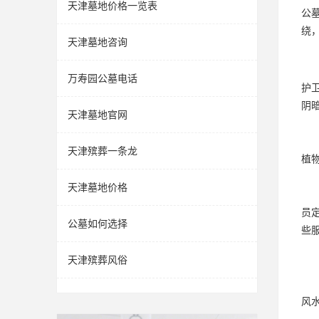
天津墓地价格一览表
公
绕
天津墓地咨询
万寿园公墓电话
护
阴
天津墓地官网
天津殡葬一条龙
植
天津墓地价格
员
公墓如何选择
些
天津殡葬风俗
风