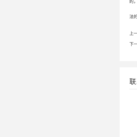
的
法
上
下
联