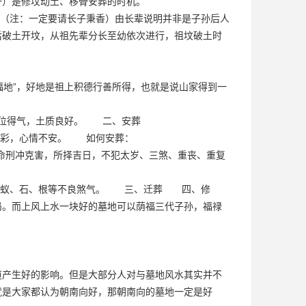
一）是修坟动土、移骨安葬的时机。
（注：一定要请长子秉香）由长辈说明并非是子孙后人
后破土开坟，从祖先辈分长至幼依次进行，祖坟破土时
福地”，好地是祖上积德行善所得，也就是说山家得到一
穴位得气，土质良好。 二、安葬
光彩，心情不安。 如何安葬：
命刑冲克害，所择吉日，不犯太岁、三煞、重丧、重复
水、蚁、石、根等不良煞气。 三、迁葬 四、修
。而上风上水一块好的墓地可以荫福三代子孙，福禄
道产生好的影响。但是大部分人对与墓地风水其实并不
就是大家都认为朝南向好，那朝南向的墓地一定是好