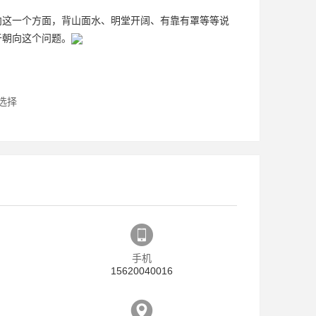
向这一个方面，背山面水、明堂开阔、有靠有罩等等说
于朝向这个问题。
选择
手机
15620040016