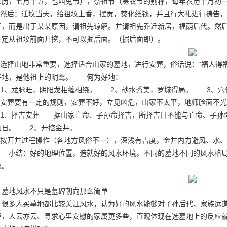
农历，七月十五，也叫鬼节），祭祖节（寒衣节的别称，每年农历十月初
然后：迁坟当天，给祖坟上香，摆贡，焚化纸钱，并且行大礼进行祷告，
孝，而是出于某某原因，请祖先谅解。并请祖先乔迁新居，福荫后代。然
一定从祖坟前面开挖，不可以掘后面。（掘后面即）。
选择山地非常重要，选择适合山家的墓地，进行安葬，俗话说：“福人得
好地，是他祖上的阴骘。 何为好地：
1、龙脉旺，阴阳龙相缠相绕。 2、砂水秀美，罗城得局。 3、
安葬要有一定的规则，安葬不好，立见凶危，山家不太平，地师脸面不
1、择吉安葬 据山家亡命、子孙命择吉，所择吉日不能与亡命、子孙
凶日。 2、开挖金井。
按开井过程操作（各地方风俗不一），深浅有吉度，金井内力避风、
 小结：好的地理位置，造就好的风水环境。不同的墓地不同的风水格局
秋。
墓地风水不只是墓碑朝向那么简单
很多人买墓地都比较关注风水，认为好的风水能够对子孙后代、家族运
解，人云亦云、寻求心里安慰的家属更多些，直观体现在选墓地上的反应