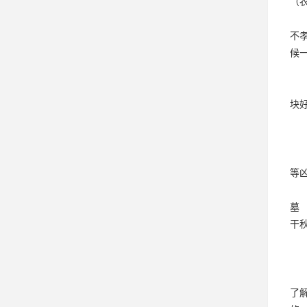
（
不
候
块
等
墓
干
了