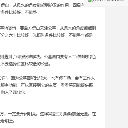
方傍山，从风水的角度能起到护卫的作用，四周有水环
时条件比较好，不能整
墓地咨询
，要后方傍山
天津公墓
，从风水的角度能起到
百分之六十比较好，光照时条件比较好，不能整年都是
则遇到了纠纷很难解决。公墓周围要有人工种植的绿色
以不要选择位置比较低的公墓。
安详”，因为公墓面积比较大，也有停车场，会有工作人
上服务功能，可以直接到它的主页，看看墓园能提供那
上融入了现代化。
方，一定要开阔明亮。这样寓意生机勃勃前途无量。在
穴看明堂。