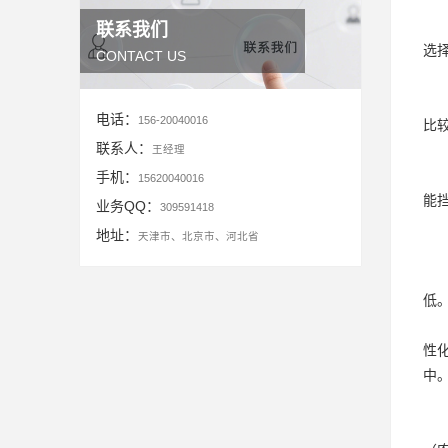
联系我们
选
CONTACT US
电话：
156-20040016
比
联系人：
王经理
手机：
15620040016
能
业务QQ：
309591418
地址：
天津市、北京市、河北省
低
性
中